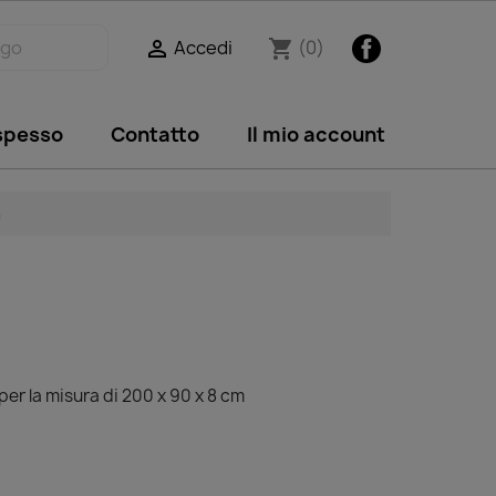
Facebook
Accedi
(0)

shopping_cart
 spesso
Contatto
Il mio account
m
per la misura di 200 x 90 x 8 cm