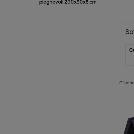
pieghevoli 200x90x8 cm
So
C
Ci sono