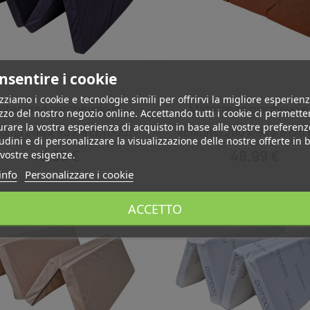
nsentire i cookie
izziamo i cookie e tecnologie simili per offrirvi la migliore esperienz
Anteprima
Anteprima


aterasso pieghevole in
Materasso pieghevole 
izzo del nostro negozio online. Accettando tutti i cookie ci permette
urare la vostra esperienza di acquisto in base alle vostre preferenz
uma 200 x 90 x 8 cm 0001
schiuma 200 x 90 x 8 cm
udini e di personalizzare la visualizzazione delle nostre offerte in 
48,99 €
48,99 €
 vostre esigenze.
info
Personalizzare i cookie
ACCETTO