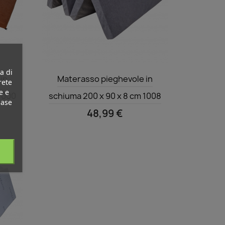
a di
Anteprima

in
Materasso pieghevole in
rete
e e
 1000
schiuma 200 x 90 x 8 cm 1008
base
48,99 €