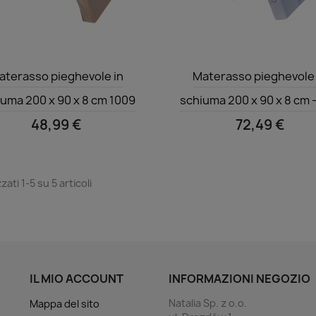
Anteprima
Anteprima


aterasso pieghevole in
Materasso pieghevole 
uma 200 x 90 x 8 cm 1009
schiuma 200 x 90 x 8 cm 
48,99 €
72,49 €
zati 1-5 su 5 articoli
IL MIO ACCOUNT
INFORMAZIONI NEGOZIO
Natalia Sp. z o.o.
Mappa del sito