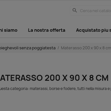
search
hi siamo
La nostra offerta
Acquistato piu
pieghevoli senza poggiatesta
Materasso 200 x 90 x 8 c
ATERASSO 200 X 90 X 8 CM
uesta categoria: materassi, borse e fodere, tutti nella misura e 