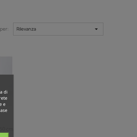

 per:
Rilevanza
a di
rete
e e
base
 60 cm