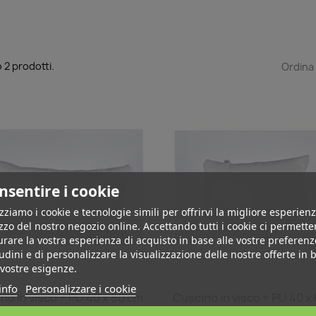
 2 prodotti.
Ordina
nsentire i cookie
izziamo i cookie e tecnologie simili per offrirvi la migliore esperienz
izzo del nostro negozio online. Accettando tutti i cookie ci permette
urare la vostra esperienza di acquisto in base alle vostre preferenz
udini e di personalizzare la visualizzazione delle nostre offerte in 
 vostre esigenze.
info
Personalizzare i cookie
Anteprima
Anteprima


no in visco + PU 40 x 80 cm
Cuscino in visco + PU 40 x