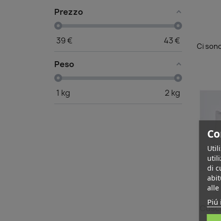
Prezzo
39
€
43
€
Ci sono
Peso
1
kg
2
kg
Co
Util
util
di c
abit
alle
Piú 
Cusci