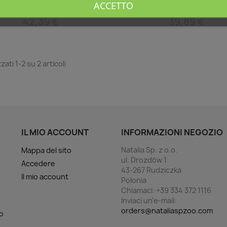
in fodera
in fodera
ACCETTO
42,39 €
39,89 €
zati 1-2 su 2 articoli
IL MIO ACCOUNT
INFORMAZIONI NEGOZIO
Natalia Sp. z o.o.
Mappa del sito
ul. Drozdów 1
Accedere
43-267 Rudziczka
Il mio account
Polonia
Chiamaci:
+39 334 372 1116
Inviaci un'e-mail:
orders@nataliaspzoo.com
o