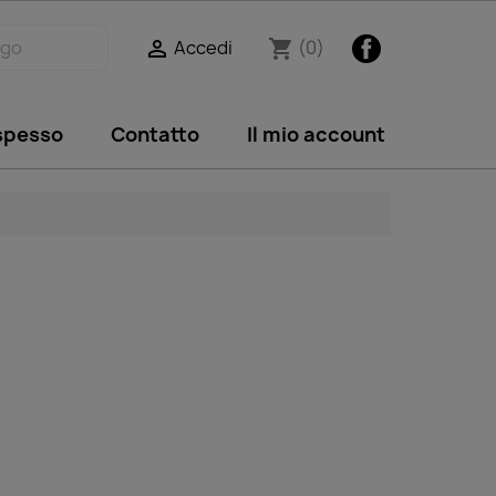
Facebook
Accedi
(0)

shopping_cart
 spesso
Contatto
Il mio account