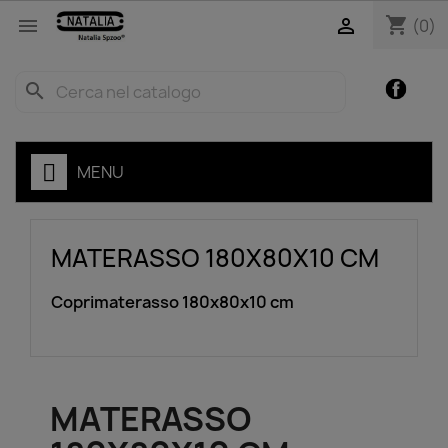
shopping_cart


(0)
Facebo
search
MENU
MATERASSO 180X80X10 CM
Coprimaterasso 180x80x10 cm
MATERASSO