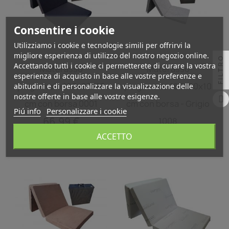
Consentire i cookie
Utilizziamo i cookie e tecnologie simili per offrirvi la
migliore esperienza di utilizzo del nostro negozio online.
FILTRO
Anteprima
Anteprima


Accettando tutti i cookie ci permetterete di curare la vostra
Materasso
Materasso
esperienza di acquisto in base alle vostre preferenze e
pieghevole 180x80x10
pieghevole 180x80x10
abitudini e di personalizzare la visualizzazione delle
nostre offerte in base alle vostre esigenze.
cm con borsa 0001
cm con borsa - Grigio
Piú info
Personalizzare i cookie
66,99 €
1008
ACCETTO
66,99 €