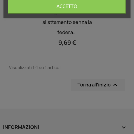
Cuscino 190 cm
ACCETTO
gravidanza
allattamento senza la
federa...
9,69 €
Visualizzati 1-1 su 1 articoli
Torna all'inizio

INFORMAZIONI
