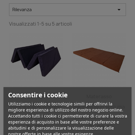

Rilevanza
Visualizzati 1-5 su 5 articoli
Anteprima
Anteprima


Consentire i cookie
Materasso
Materasso
Utilizziamo i cookie e tecnologie simili per offrirvi la
pieghevole in schiuma
pieghevole in schiuma
migliore esperienza di utilizzo del nostro negozio online.
Accettando tutti i cookie ci permetterete di curare la vostra
200 x 140 x 8 cm 0001
200 x 140 x 8 cm 1000
esperienza di acquisto in base alle vostre preferenze e
74,99 €
74,99 €
abitudini e di personalizzare la visualizzazione delle
nostre offerte in base alle vostre esigenze.