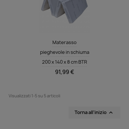
Anteprima

Materasso
pieghevole in schiuma
200 x 140 x 8 cm BTR
91,99 €
Visualizzati 1-5 su 5 articoli
Torna all'inizio
