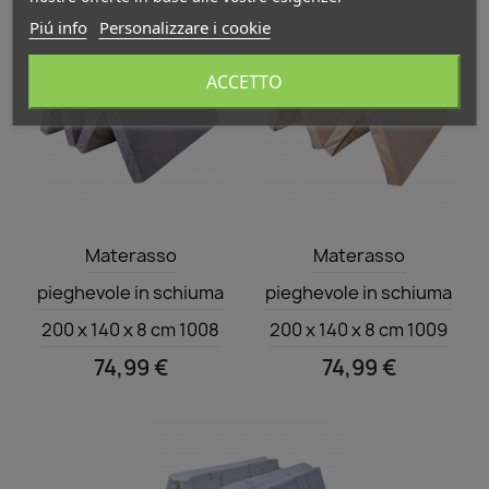
Piú info
Personalizzare i cookie
ACCETTO
Anteprima
Anteprima


Materasso
Materasso
pieghevole in schiuma
pieghevole in schiuma
200 x 140 x 8 cm 1008
200 x 140 x 8 cm 1009
74,99 €
74,99 €