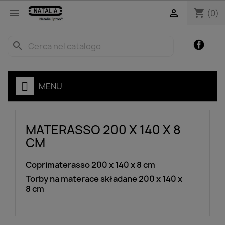
shopping_cart


(0)
Facebo
search
MENU
MATERASSO 200 X 140 X 8
CM
Coprimaterasso 200 x 140 x 8 cm
Torby na materace składane 200 x 140 x
8 cm