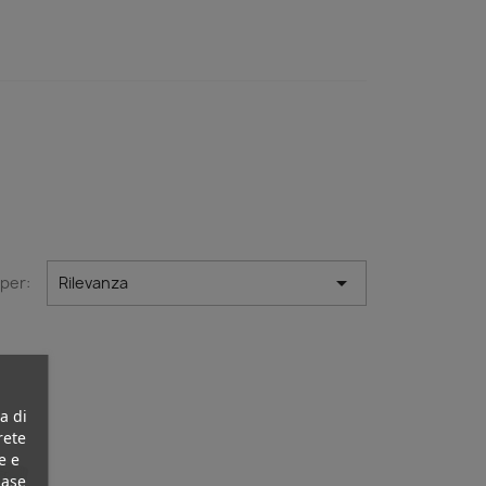

 per:
Rilevanza
a di
rete
e e
base