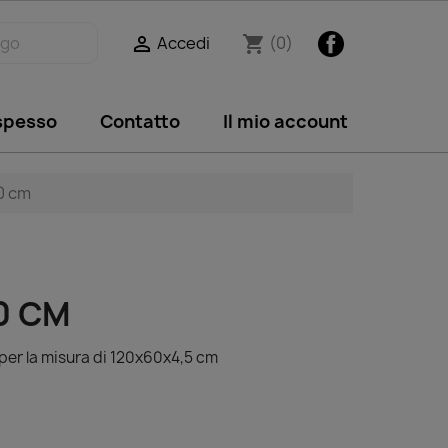
Facebook
Accedi
(0)

shopping_cart
 spesso
Contatto
Il mio account
0 cm
0 CM
 per la misura di 120x60x4,5 cm