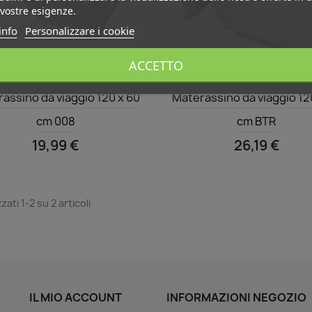
 vostre esigenze.
info
Personalizzare i cookie
ACCETTO
Anteprima
Anteprima


assino da viaggio 120 x 60
Materassino da viaggio 12
cm 008
cm BTR
19,99 €
26,19 €
zati 1-2 su 2 articoli
IL MIO ACCOUNT
INFORMAZIONI NEGOZIO