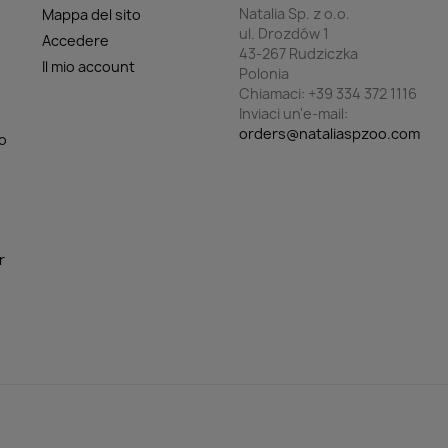
Natalia Sp. z o.o.
Mappa del sito
ul. Drozdów 1
Accedere
43-267 Rudziczka
Il mio account
Polonia
Chiamaci:
+39 334 372 1116
Inviaci un'e-mail:
orders@nataliaspzoo.com
o
r