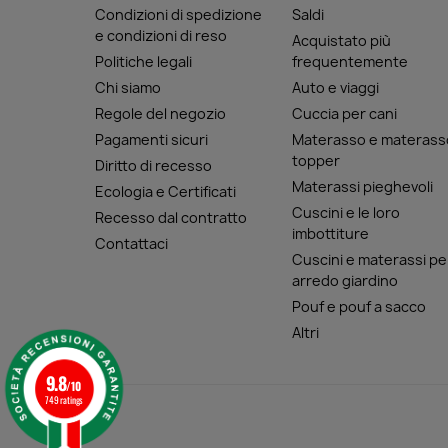
Condizioni di spedizione
Saldi
e condizioni di reso
Acquistato più
Politiche legali
frequentemente
Chi siamo
Auto e viaggi
Regole del negozio
Cuccia per cani
Pagamenti sicuri
Materasso e materass
topper
Diritto di recesso
Materassi pieghevoli
Ecologia e Certificati
Cuscini e le loro
Recesso dal contratto
imbottiture
Contattaci
Cuscini e materassi pe
arredo giardino
Pouf e pouf a sacco
Altri
9.8
/10
749 ratings