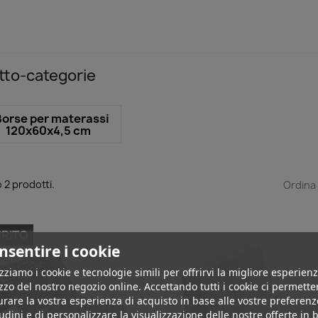
tto-categorie
Borse per materassi
120x60x4,5 cm
 2 prodotti.
Ordina
RITO
nsentire i cookie
izziamo i cookie e tecnologie simili per offrirvi la migliore esperienz
izzo del nostro negozio online. Accettando tutti i cookie ci permette
urare la vostra esperienza di acquisto in base alle vostre preferenz
udini e di personalizzare la visualizzazione delle nostre offerte in 