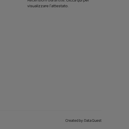
Recensioni Garantite,
clicca qui per
visualizzare l'attestato
.
Created by:
Data Quest