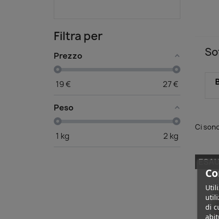
Filtra per
So
Prezzo
19
€
27
€
Peso
Ci sono
1
kg
2
kg
ESAU
Co
Util
util
di c
abit