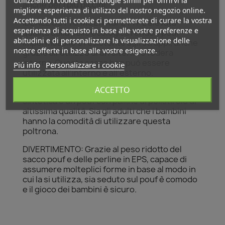
Utilizziamo i cookie e tecnologie simili per offrirvi la
anche per i più piccini.
migliore esperienza di utilizzo del nostro negozio online.
Accettando tutti i cookie ci permetterete di curare la vostra
IDEALE SOTTO MOLTI ASPETTI: L'elevata
esperienza di acquisto in base alle vostre preferenze e
qualità della pelle ecologica rende il pouf
abitudini e di personalizzare la visualizzazione delle
impermeabile e resistente agli strappi, anche
nostre offerte in base alle vostre esigenze.
grazie all'utilizzo di un'ulteriore fodera
interna.
Questa sacco bag può essere
Piú info
Personalizzare i cookie
utilizzata all'interno e all'esterno.
ACCETTO
CONFORTEVOLE: il puff Medium Point in pelle
sintetica è un pouf con palline di polistirolo di
altissima qualità. Sia gli adulti che i bambini
hanno la comodità di utilizzare questa
poltrona.
DIVERTIMENTO: Grazie al peso ridotto del
sacco pouf e delle perline in EPS, capace di
assumere molteplici forme in base al modo in
cui la si utilizza, sia seduto sul pouf è comodo
e il gioco dei bambini è sicuro.