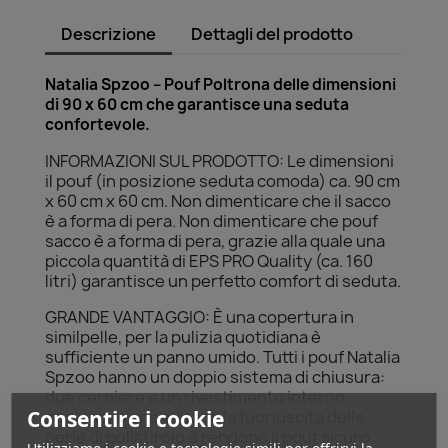
Descrizione
Dettagli del prodotto
Natalia Spzoo – Pouf Poltrona delle dimensioni
di 90 x 60 cm che garantisce una seduta
confortevole.
INFORMAZIONI SUL PRODOTTO: Le dimensioni
il pouf (in posizione seduta comoda) ca. 90 cm
x 60 cm x 60 cm. Non dimenticare che il sacco
è a forma di pera. Non dimenticare che pouf
sacco è a forma di pera, grazie alla quale una
piccola quantità di EPS PRO Quality (ca. 160
litri) garantisce un perfetto comfort di seduta.
GRANDE VANTAGGIO: È una copertura in
similpelle, per la pulizia quotidiana è
sufficiente un panno umido. Tutti i pouf Natalia
Spzoo hanno un doppio sistema di chiusura:
due cerniere e un rivestimento interno
Consentire i cookie
aggiuntivo che evitano la fuoriuscita delle
perle di polistirolo e rendono il pouf sicuro